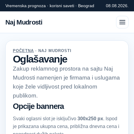
Vremenska prognoza · korisni saveti · Beograd
08.08.2026.
Naj Mudrosti
POČETNA
· NAJ MUDROSTI
Oglašavanje
Zakup reklamnog prostora na sajtu Naj
Mudrosti namenjen je firmama i uslugama
koje žele vidljivost pred lokalnom
publikom.
Opcije bannera
Svaki oglasni slot je isključivo
300x250 px
. Ispod
je prikazana ukupna cena, približna dnevna cena i