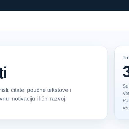
Tr
i
Su
li, citate, poučne tekstove i
Ve
u motivaciju i lični razvoj.
Pa
Ažu