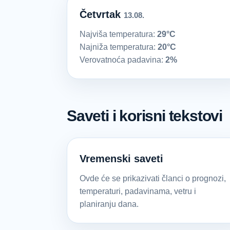
Četvrtak
13.08.
Najviša temperatura:
29°C
Najniža temperatura:
20°C
Verovatnoća padavina:
2%
Saveti i korisni tekstovi
Vremenski saveti
Ovde će se prikazivati članci o prognozi,
temperaturi, padavinama, vetru i
planiranju dana.