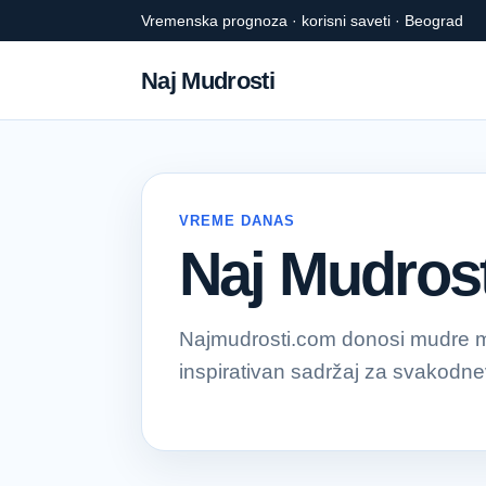
Vremenska prognoza · korisni saveti · Beograd
Naj Mudrosti
VREME DANAS
Naj Mudrost
Najmudrosti.com donosi mudre mis
inspirativan sadržaj za svakodnevn