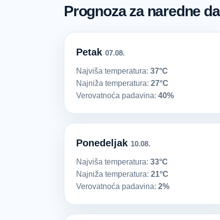
Prognoza za naredne d
Petak
07.08.
Najviša temperatura:
37°C
Najniža temperatura:
27°C
Verovatnoća padavina:
40%
Ponedeljak
10.08.
Najviša temperatura:
33°C
Najniža temperatura:
21°C
Verovatnoća padavina:
2%