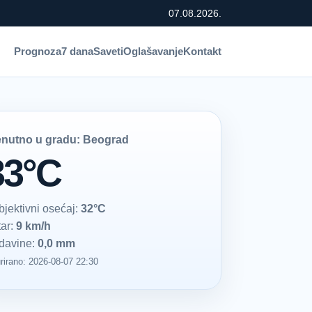
07.08.2026.
Prognoza
7 dana
Saveti
Oglašavanje
Kontakt
enutno u gradu: Beograd
33°C
bjektivni osećaj:
32°C
tar:
9 km/h
davine:
0,0 mm
rirano: 2026-08-07 22:30