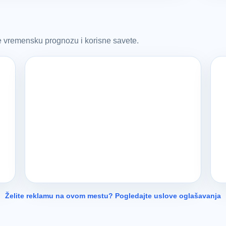
te vremensku prognozu i korisne savete.
Želite reklamu na ovom mestu? Pogledajte uslove oglašavanja