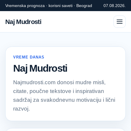
Vremenska prognoza · korisni saveti · Beograd
07.08.2026.
Naj Mudrosti
VREME DANAS
Naj Mudrosti
Najmudrosti.com donosi mudre misli,
citate, poučne tekstove i inspirativan
sadržaj za svakodnevnu motivaciju i lični
razvoj.