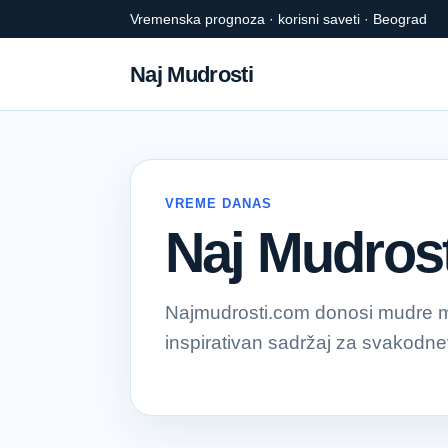
Vremenska prognoza · korisni saveti · Beograd
Naj Mudrosti
VREME DANAS
Naj Mudrost
Najmudrosti.com donosi mudre mis
inspirativan sadržaj za svakodnevn