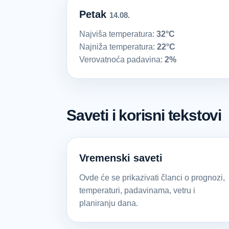
Petak
14.08.
Najviša temperatura:
32°C
Najniža temperatura:
22°C
Verovatnoća padavina:
2%
Saveti i korisni tekstovi
Vremenski saveti
Ovde će se prikazivati članci o prognozi,
temperaturi, padavinama, vetru i
planiranju dana.