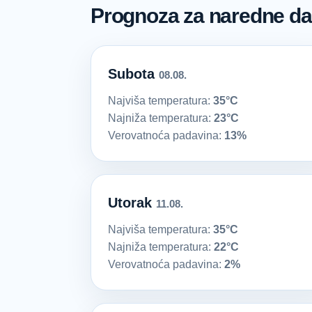
Prognoza za naredne d
Subota
08.08.
Najviša temperatura:
35°C
Najniža temperatura:
23°C
Verovatnoća padavina:
13%
Utorak
11.08.
Najviša temperatura:
35°C
Najniža temperatura:
22°C
Verovatnoća padavina:
2%