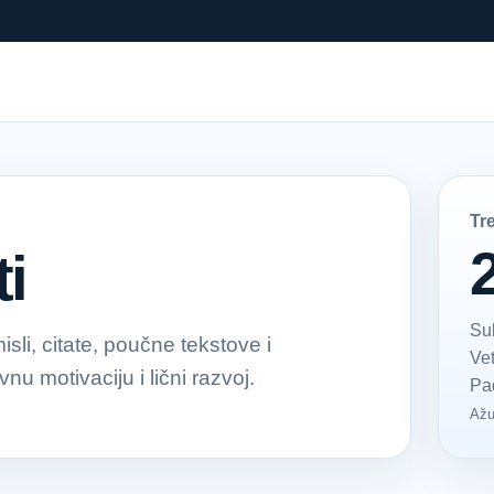
Tr
i
Su
li, citate, poučne tekstove i
Ve
u motivaciju i lični razvoj.
Pa
Ažu