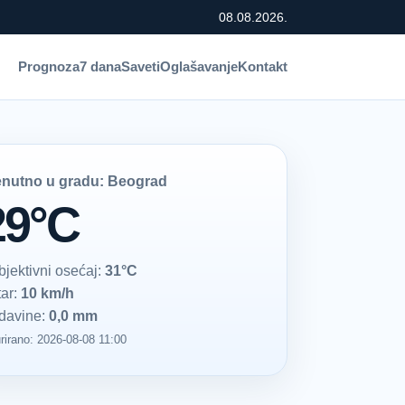
08.08.2026.
Prognoza
7 dana
Saveti
Oglašavanje
Kontakt
enutno u gradu: Beograd
29°C
bjektivni osećaj:
31°C
tar:
10 km/h
davine:
0,0 mm
rirano: 2026-08-08 11:00