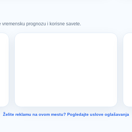
te vremensku prognozu i korisne savete.
Želite reklamu na ovom mestu? Pogledajte uslove oglašavanja