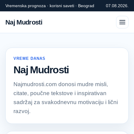
Vremenska prognoza · korisni saveti · Beograd
07.08.2026.
Naj Mudrosti
VREME DANAS
Naj Mudrosti
Najmudrosti.com donosi mudre misli,
citate, poučne tekstove i inspirativan
sadržaj za svakodnevnu motivaciju i lični
razvoj.