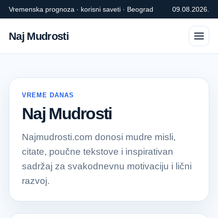
Vremenska prognoza · korisni saveti · Beograd
09.08.2026.
Naj Mudrosti
VREME DANAS
Naj Mudrosti
Najmudrosti.com donosi mudre misli,
citate, poučne tekstove i inspirativan
sadržaj za svakodnevnu motivaciju i lični
razvoj.